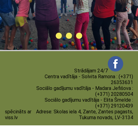
Strādājam 24/7
Centra vadītāja - Solvita Ramona : (+371)
26353631
Sociālo gadījumu vadītāja - Madara Jefišova :
(+371) 20280504
Sociālo gadījumu vadītāja - Elita Šmelde :
(+371) 29120439
spēcināts ar
Adrese:
Skolas iela 4, Zante, Zantes pagasts,
viss.lv
Tukuma novads, LV-3134