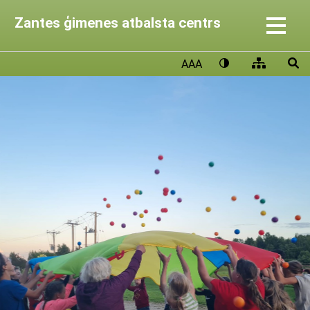
Zantes ģimenes atbalsta centrs
AAA