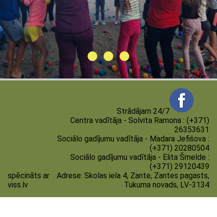
Strādājam 24/7
Centra vadītāja - Solvita Ramona : (+371)
26353631
Sociālo gadījumu vadītāja - Madara Jefišova :
(+371) 20280504
Sociālo gadījumu vadītāja - Elita Šmelde :
(+371) 29120439
spēcināts ar
Adrese:
Skolas iela 4, Zante, Zantes pagasts,
viss.lv
Tukuma novads, LV-3134