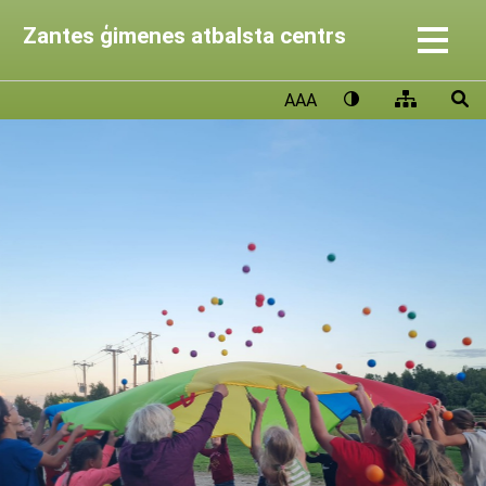
Zantes ģimenes atbalsta centrs
AAA