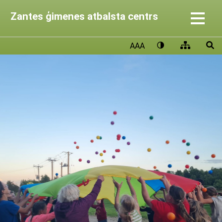
Zantes ģimenes atbalsta centrs
AAA