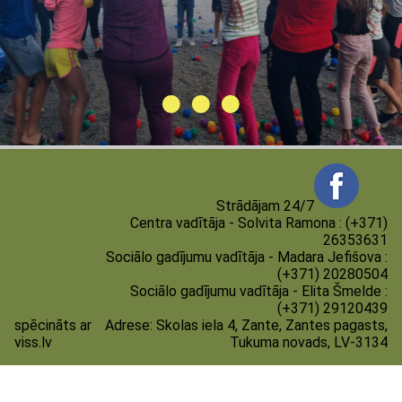
Strādājam 24/7
Centra vadītāja - Solvita Ramona : (+371)
26353631
Sociālo gadījumu vadītāja - Madara Jefišova :
(+371) 20280504
Sociālo gadījumu vadītāja - Elita Šmelde :
(+371) 29120439
spēcināts ar
Adrese:
Skolas iela 4, Zante, Zantes pagasts,
viss.lv
Tukuma novads, LV-3134