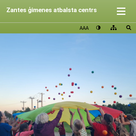
Zantes ģimenes atbalsta centrs
AAA