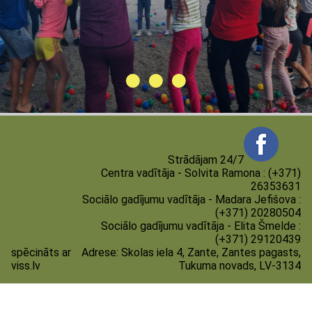
Strādājam 24/7
Centra vadītāja - Solvita Ramona : (+371)
26353631
Sociālo gadījumu vadītāja - Madara Jefišova :
(+371) 20280504
Sociālo gadījumu vadītāja - Elita Šmelde :
(+371) 29120439
spēcināts ar
Adrese:
Skolas iela 4, Zante, Zantes pagasts,
viss.lv
Tukuma novads, LV-3134