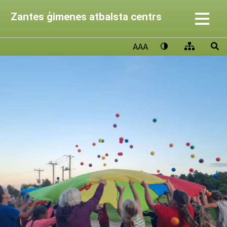
Zantes ģimenes atbalsta centrs
AAA