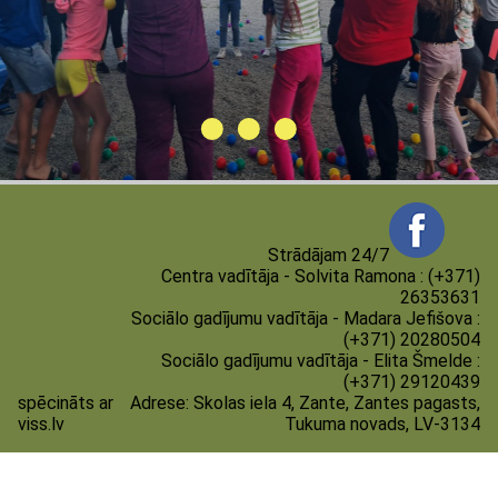
Strādājam 24/7
Centra vadītāja - Solvita Ramona : (+371)
26353631
Sociālo gadījumu vadītāja - Madara Jefišova :
(+371) 20280504
Sociālo gadījumu vadītāja - Elita Šmelde :
(+371) 29120439
spēcināts ar
Adrese:
Skolas iela 4, Zante, Zantes pagasts,
viss.lv
Tukuma novads, LV-3134