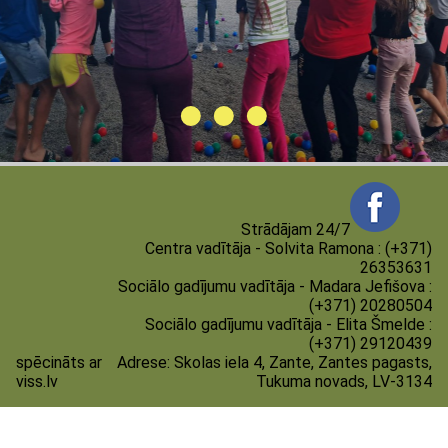
Strādājam 24/7
Centra vadītāja - Solvita Ramona : (+371)
26353631
Sociālo gadījumu vadītāja - Madara Jefišova :
(+371) 20280504
Sociālo gadījumu vadītāja - Elita Šmelde :
(+371) 29120439
spēcināts ar
Adrese:
Skolas iela 4, Zante, Zantes pagasts,
viss.lv
Tukuma novads, LV-3134