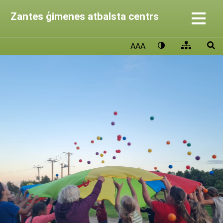
Zantes ģimenes atbalsta centrs
AAA