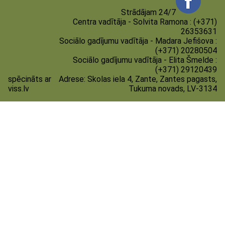
Strādājam 24/7
Centra vadītāja - Solvita Ramona : (+371)
26353631
Sociālo gadījumu vadītāja - Madara Jefišova :
(+371) 20280504
Sociālo gadījumu vadītāja - Elita Šmelde :
(+371) 29120439
spēcināts ar
Adrese:
Skolas iela 4, Zante, Zantes pagasts,
viss.lv
Tukuma novads, LV-3134