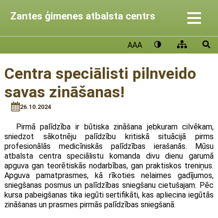
Zantes ģimenes atbalsta centrs
AAA
Centra speciālisti pilnveido
savas zināšanas!
26.10.2024
Pirmā palīdzība ir būtiska zināšana jebkuram cilvēkam,
sniedzot sākotnēju palīdzību kritiskā situācijā pirms
profesionālās medicīniskās palīdzības ierašanās. Mūsu
atbalsta centra speciālistu komanda divu dienu garumā
apguva gan teorētiskās nodarbības, gan praktiskos treniņus.
Apguva pamatprasmes, kā rīkoties nelaimes gadījumos,
sniegšanas posmus un palīdzības sniegšanu cietušajam. Pēc
kursa pabeigšanas tika iegūti sertifikāti, kas apliecina iegūtās
zināšanas un prasmes pirmās palīdzības sniegšanā.