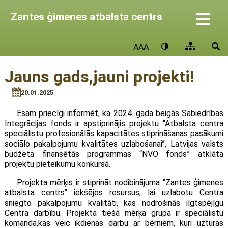
Zantes ģimenes atbalsta centrs
AAA
Jauns gads,jauni projekti!
20.01.2025
Esam priecīgi informēt, ka 2024. gada beigās Sabiedrības
Integrācijas fonds ir apstiprinājis projektu ‘’Atbalsta centra
speciālistu profesionālās kapacitātes stiprināšanas pasākumi
sociālo pakalpojumu kvalitātes uzlabošanai’’, Latvijas valsts
budžeta finansētās programmas “NVO fonds” atklāta
projektu pieteikumu konkursā.
Projekta mērķis ir stiprināt nodibinājuma ‘’Zantes ģimenes
atbalsta centrs’’ iekšējos resursus, lai uzlabotu Centra
sniegto pakalpojumu kvalitāti, kas nodrošinās ilgtspējīgu
Centra darbību. Projekta tiešā mērķa grupa ir speciālistu
komanda,kas veic ikdienas darbu ar bērniem, kuri uzturas