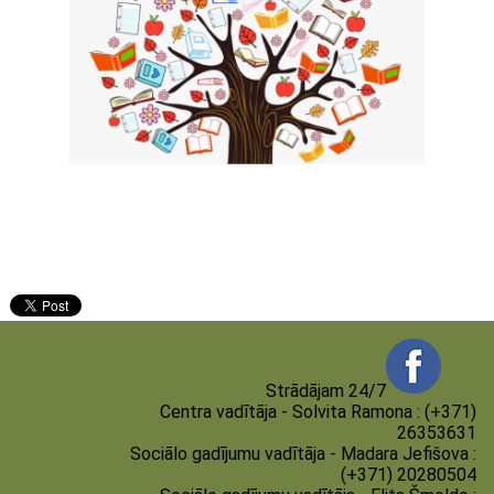
Strādājam 24/7
Centra vadītāja - Solvita Ramona : (+371)
26353631
Sociālo gadījumu vadītāja - Madara Jefišova :
(+371) 20280504