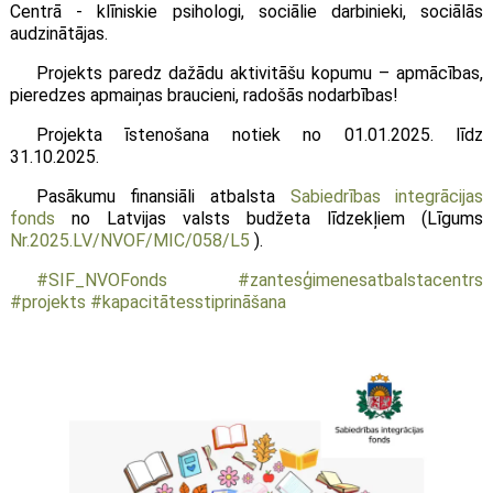
Centrā - klīniskie psihologi, sociālie darbinieki, sociālās
audzinātājas.
Projekts paredz dažādu aktivitāšu kopumu – apmācības,
pieredzes apmaiņas braucieni, radošās nodarbības!
Projekta īstenošana notiek no 01.01.2025. līdz
31.10.2025.
Pasākumu finansiāli atbalsta
Sabiedrības integrācijas
fonds
no Latvijas valsts budžeta līdzekļiem (Līgums
Nr.2025.LV/NVOF/MIC/058/L5
).
#SIF_NVOFonds
#zantesģimenesatbalstacentrs
#projekts
#kapacitātesstiprināšana