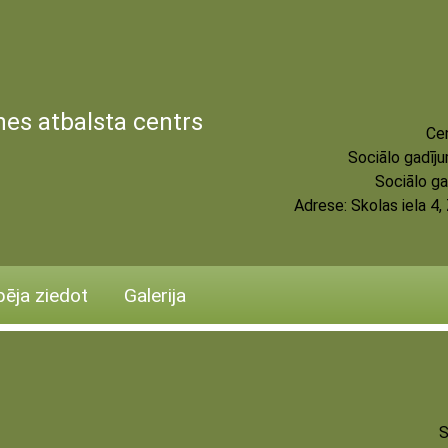
es atbalsta centrs
Cen
Sociālo gadīj
Sociālo ga
Adrese:
Skolas iela 4
pēja ziedot
Galerija
S