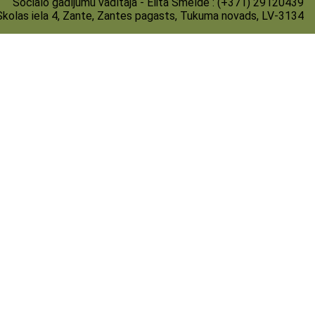
Sociālo gadījumu vadītāja - Elita Šmelde : (+371) 29120439
Skolas iela 4, Zante, Zantes pagasts, Tukuma novads, LV-3134