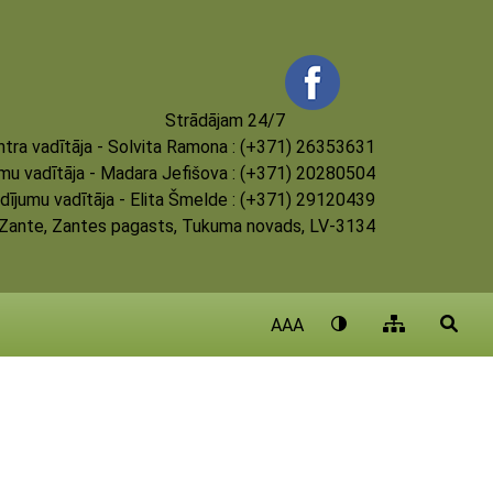
Strādājam 24/7
tra vadītāja - Solvita Ramona : (+371) 26353631
umu vadītāja - Madara Jefišova : (+371) 20280504
dījumu vadītāja - Elita Šmelde : (+371) 29120439
, Zante, Zantes pagasts, Tukuma novads, LV-3134
AAA