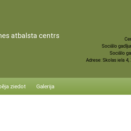
es atbalsta centrs
Cen
Sociālo gadīj
Sociālo ga
Adrese:
Skolas iela 4
pēja ziedot
Galerija