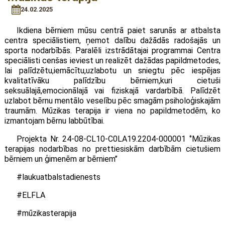
24.02.2025
Ikdiena bērniem mūsu centrā paiet sarunās ar atbalsta
centra speciālistiem, ņemot dalību dažādās radošajās un
sporta nodarbībās. Paralēli izstrādātajai programmai Centra
speciālisti cenšas ieviest un realizēt dažādas papildmetodes,
lai palīdzētu,iemācītu,uzlabotu un sniegtu pēc iespējas
kvalitatīvāku palīdzību bērniem,kuri cietuši
seksuālajā,emocionālajā vai fiziskajā vardarbībā. Palīdzēt
uzlabot bērnu mentālo veselību pēc smagām psiholoģiskajām
traumām. Mūzikas terapija ir viena no papildmetodēm, ko
izmantojam bērnu labbūtībai.
Projekta Nr. 24-08-CL10-C0LA19.2204-000001 ‘’Mūzikas
terapijas nodarbības no prettiesiskām darbībām cietušiem
bērniem un ģimenēm ar bērniem’’
#laukuatbalstadienests
#ELFLA
#mūzikasterapija