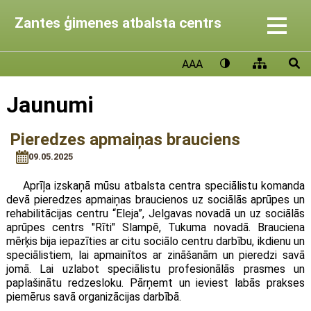
Zantes ģimenes atbalsta centrs
AAA
Jaunumi
Pieredzes apmaiņas brauciens
09.05.2025
Aprīļa izskaņā mūsu atbalsta centra speciālistu komanda
devā pieredzes apmaiņas braucienos uz sociālās aprūpes un
rehabilitācijas centru “Eleja”, Jelgavas novadā un uz sociālās
aprūpes centrs "Rīti" Slampē, Tukuma novadā. Brauciena
mērķis bija iepazīties ar citu sociālo centru darbību, ikdienu un
speciālistiem, lai apmainītos ar zināšanām un pieredzi savā
jomā. Lai uzlabot speciālistu profesionālās prasmes un
paplašinātu redzesloku. Pārņemt un ieviest labās prakses
piemērus savā organizācijas darbībā.