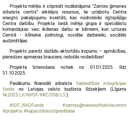
Projekta mērķis ir stiprināt nodibinājuma ‘’Zantes ģimenes
atbalsta centrs’’ iekšējos resursus, lai uzlabotu Centra
sniegto pakalpojumu kvalitāti, kas nodrošinās ilgtspējīgu
Centra darbību. Projekta tiešā mērķa grupa ir speciālistu
komanda,kas veic ikdienas darbu ar bērniem, kuri uzturas
Centrā - klīniskie psihologi, sociālie darbinieki, sociālās
audzinātājas.
Projekts paredz dažādu aktivitāšu kopumu – apmācības,
pieredzes apmaiņas braucieni, radošās nodarbības!
Projekta īstenošana notiek no 01.01.2025. līdz
31.10.2025.
Pasākumu finansiāli atbalsta
Sabiedrības integrācijas
fonds
no Latvijas valsts budžeta līdzekļiem (Līgums
Nr.2025.LV/NVOF/MIC/058/L5
).
#SIF_NVOFonds
#zantesģimenesatbalstacentrs
#projekts
#kapacitātesstiprināšana