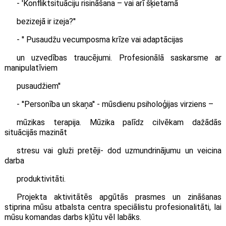
- 'Konfliktsituāciju risināšana – vai arī šķietamā
bezizejā ir izeja?''
- '' Pusaudžu vecumposma krīze vai adaptācijas
un uzvedības traucējumi. Profesionālā saskarsme ar
manipulatīviem
pusaudžiem''
- ''Personība un skaņa'' - mūsdienu psiholoģijas virziens –
mūzikas terapija. Mūzika palīdz cilvēkam dažādās
situācijās mazināt
stresu vai gluži pretēji- dod uzmundrinājumu un veicina
darba
produktivitāti.
Projekta aktivitātēs apgūtās prasmes un zināšanas
stiprina mūsu atbalsta centra speciālistu profesionalitāti, lai
mūsu komandas darbs kļūtu vēl labāks.