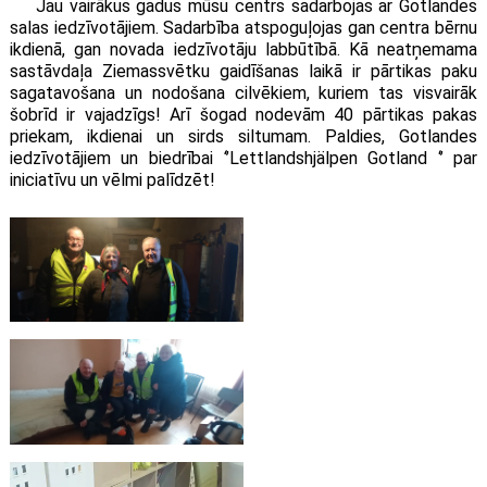
Jau vairākus gadus mūsu centrs sadarbojas ar Gotlandes
salas iedzīvotājiem. Sadarbība atspoguļojas gan centra bērnu
ikdienā, gan novada iedzīvotāju labbūtībā. Kā neatņemama
sastāvdaļa Ziemassvētku gaidīšanas laikā ir pārtikas paku
sagatavošana un nodošana cilvēkiem, kuriem tas visvairāk
šobrīd ir vajadzīgs! Arī šogad nodevām 40 pārtikas pakas
priekam, ikdienai un sirds siltumam. Paldies, Gotlandes
iedzīvotājiem un biedrībai
‘
’Lettlandshjälpen Gotland ‘’ par
iniciatīvu un vēlmi palīdzēt!