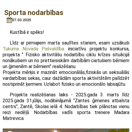
Sporta nodarbības
07.03.2025
Kustībā ir spēks!
Līdz ar pirmajiem marta saulītes stariem, esam uzsākuši
Tukuma Novada Pašvaldība
iniciatīvu projektu konkursa,
projekta ‘’ Fizisko aktivitāšu nodarbību ciklu krīzes situācijā
nonākušiem un no prettiesiskām darbībām cietušiem bērniem
un ģimenēm ar bērniem’’ realizēšanu.
Projekta mērķis ir mazināt emocionālās,fiziskās un seksuālās
vardarbības sekas, caur dažādām sporta aktivitātēm palīdzēt
nostiprināt ķermeni. Uzlabot fizisko un emocionālo labsajūtu.
Projekta realizēšanas laiks - 2025.gada 3. marts līdz
2025.gada 31.jūlijs, nodibinājumā ‘’Zantes ģimenes atbalsta
centrs’’, Zantē, Skolas ielā 4. Nodarbības tiek plānotas vienu
reizi nedēļā. Nodarbības vadīs sporta trenere Madara
Matrevica.