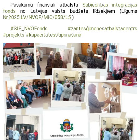
Pasākumu finansiāli atbalsta
Sabiedrības integrācijas
fonds
no Latvijas valsts budžeta līdzekļiem (Līgums
Nr.2025.LV/NVOF/MIC/058/L5
)
#SIF_NVOFonds
#zantesģimenesatbalstacentrs
#projekts
#kapacitātesstiprināšana