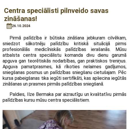
Centra speciālisti pilnveido savas
zināšanas!
26.10.2024
Pirmā palīdzība ir būtiska zināšana jebkuram cilvēkam,
sniedzot sākotnēju palīdzību kritiskā situācijā pirms
profesionālās medicīniskās palīdzības ierašanās. Mūsu
atbalsta centra speciālistu komanda divu dienu garumā
apguva gan teorētiskās nodarbības, gan praktiskos treniņus.
Apguva pamatprasmes, kā rīkoties nelaimes gadījumos,
sniegšanas posmus un palīdzības sniegšanu cietušajam. Pēc
kursa pabeigšanas tika iegūti sertifikāti, kas apliecina iegūtās
zināšanas un prasmes pirmās palīdzības sniegšanā.
Paldies, Ilze Bermaka par aizrautīgu un kvalitatīvu pirmās
palīdzības kursu mūsu centra speciālistiem.