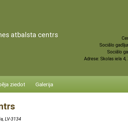
es atbalsta centrs
Cen
Sociālo gadīj
Sociālo ga
Adrese:
Skolas iela 4
pēja ziedot
Galerija
ntrs
ja, LV-3134