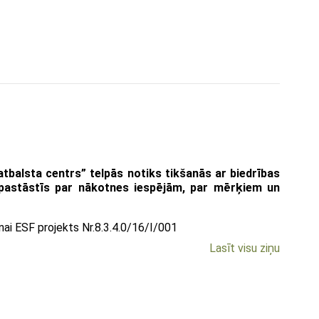
tbalsta centrs” telpās notiks tikšanās ar biedrības
a pastāstīs par nākotnes iespējām, par mērķiem un
ai ESF projekts Nr.8.3.4.0/16/I/001
Lasīt visu ziņu