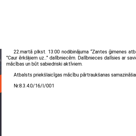
22.martā plkst. 13:00 nodibinājuma “Zantes ģimenes atba
"Caur ērkšķiem uz..." dalībniecēm. Dalībnieces dalīsies ar 
mācības un būt sabiedriski aktīviem.
Atbalsts priekšlaicīgas mācību pārtraukšanas samazināša
Nr.8.3.4.0/16/I/001