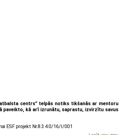
 atbalsta centrs” telpās notiks tikšanās ar mentoru
ā paveikto, kā arī izrunātu, saprastu, izvirzītu savus
ai ESF projekt Nr.8.3.4.0/16/I/001