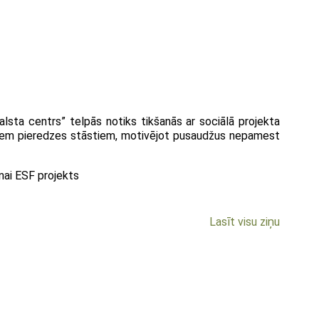
lsta centrs” telpās notiks tikšanās ar sociālā projekta
saviem pieredzes stāstiem, motivējot pusaudžus nepamest
nai ESF projekts
Lasīt visu ziņu