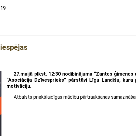
419
 iespējas
27.maijā plkst. 12:30 nodibinājuma “Zantes ģimenes a
“Asociācija Dzīvesprieks” pārstāvi Līgu Landišu, kur
motivāciju.
Atbalsts priekšlaicīgas mācību pārtraukšanas samazināšan