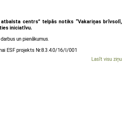
atbalsta centrs” telpās notiks “Vakariņas brīvsolī,
es iniciatīvu.
īt darbus un pienākumus.
ai ESF projekts Nr.8.3.4.0/16/I/001
Lasīt visu ziņu