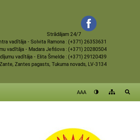
Strādājam 24/7
tra vadītāja - Solvita Ramona : (+371) 26353631
umu vadītāja - Madara Jefišova : (+371) 20280504
dījumu vadītāja - Elita Šmelde : (+371) 29120439
, Zante, Zantes pagasts, Tukuma novads, LV-3134
AAA