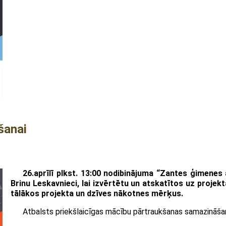
šanai
26.aprīlī plkst. 13:00 nodibinājuma “Zantes ģimenes
Brinu Leskavnieci, lai izvērtētu un atskatītos uz projekt
tālākos projekta un dzīves nākotnes mērķus.
Atbalsts priekšlaicīgas mācību pārtraukšanas samazināšan