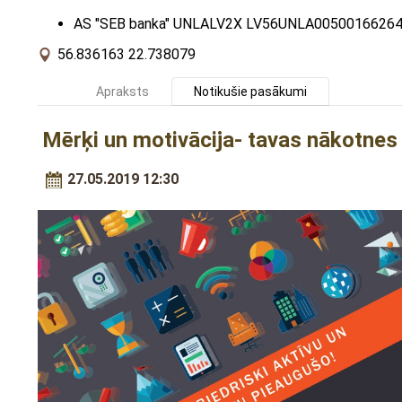
AS "SEB banka" UNLALV2X LV56UNLA0050016626
56.836163 22.738079
Apraksts
Notikušie pasākumi
Mērķi un motivācija- tavas nākotnes
27.05.2019 12:30