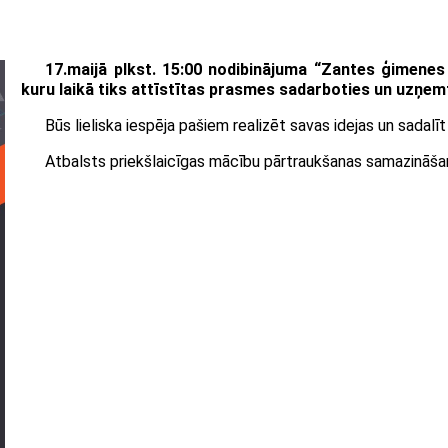
17.maijā plkst. 15:00 nodibinājuma “Zantes ģimenes 
kuru laikā tiks attīstītas prasmes sadarboties un uzņemti
Būs lieliska iespēja pašiem realizēt savas idejas un sadal
Atbalsts priekšlaicīgas mācību pārtraukšanas samazināšan